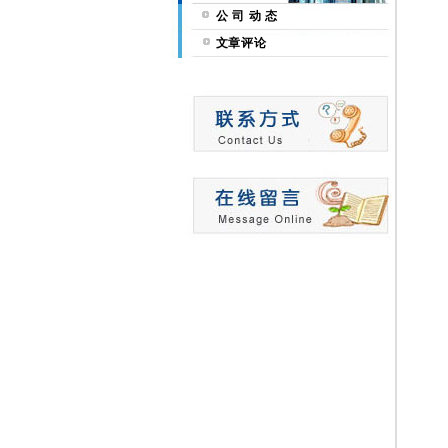
公 司 动 态
文章评论