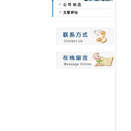
公 司 动 态
文章评论