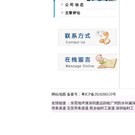
公 司 动 态
文章评论
网站地图
备案号：
粤ICP备2024266133号
友情链接 ：
东莞地坪漆
深圳废品回收
广州防水补漏
劳务派遣
宝安劳务派遣
西乡临时工派遣
深圳临时工