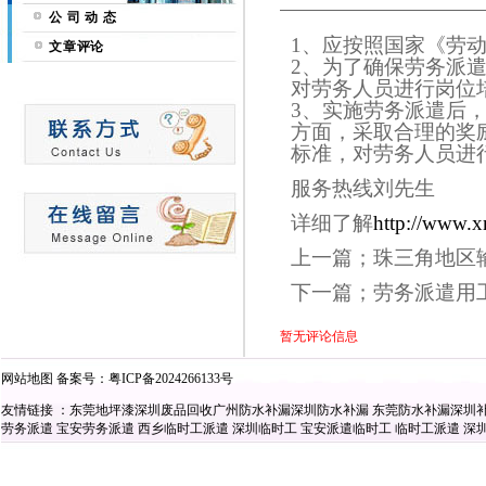
公 司 动 态
1、应按照国家《劳
文章评论
2、为了确保劳务派
对劳务人员进行岗位
3、实施劳务派遣后
方面，采取合理的奖
标准，对劳务人员进
服务热线刘先生
详细了解
http://www.
上一篇；
珠三角地区
下一篇；劳务派遣用
暂无评论信息
网站地图
备案号：
粤ICP备2024266133号
友情链接 ：
东莞地坪漆
深圳废品回收
广州防水补漏
深圳防水补漏
东莞防水补漏
深圳
劳务派遣
宝安劳务派遣
西乡临时工派遣
深圳临时工
宝安派遣临时工
临时工派遣
深