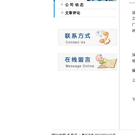
公 司 动 态
文章评论