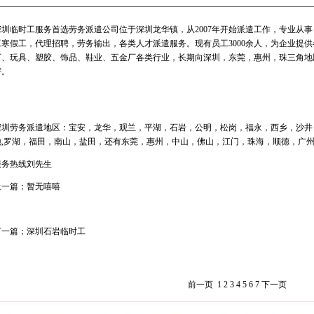
深圳临时工服务首选劳务派遣公司位于深圳龙华镇，从2007年开始派遣工作，专业从
工寒假工，代理招聘，劳务输出，各类人才派遣服务。现有员工3000余人，为企业提
厂、玩具、塑胶、饰品、鞋业、五金厂各类行业，长期向深圳，东莞，惠州，珠三角地
评。
深圳劳务派遣地区：宝安，龙华，观兰，平湖，石岩，公明，松岗，福永，西乡，沙井
地,罗湖，福田，南山，盐田，还有东莞，惠州，中山，佛山，江门，珠海，顺德，广
服务热线刘先生
上一篇；暂无嘻嘻
下一篇；深圳石岩临时工
前一页
1
2
3
4
5
6
7
下一页