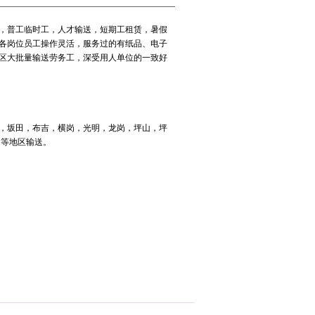
事，普工临时工，人才输送，短期工租赁，暑假
供各岗位员工操作灵活，服务过的有纸品、电子
区大批量输送劳务工，深受用人单位的一致好
，坂田，布吉，横岗，光明，龙岗，坪山，坪
州等地区输送。