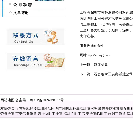
公 司 动 态
工招聘深圳市劳务派遣公司欢迎您
文章评论
深圳临时工服务好才顺劳务派遣公
假工寒假工，代理招聘，劳务输出
五金厂各类行业，长期向，深圳、
为你准备。
服务热线刘先生
网站http://xmyjg.com/
上一篇；暂无信息
下一篇；石岩临时工劳务派遣公司
网站地图
备案号：
粤ICP备2024266133号
友情链接 ：
东莞地坪漆
深圳废品回收
广州防水补漏
深圳防水补漏
东莞防水补漏
深圳
劳务派遣
宝安劳务派遣
西乡临时工派遣
深圳临时工
宝安派遣临时工
临时工派遣
深