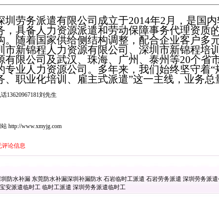
深圳劳务派遣有限公司成立于2014年2月，是国
务，具备人力资源派遣和劳动保障事务代理资质
构。随着国家供给侧结构调整，配合企业客户多
圳市新锦程人力资源有限公司、深圳市新锦程培
源有限公司及武汉、珠海、广州、泰州等20个省
的专业人力资源公司。多年来，我们始终坚守着“
务、职业化培训、雇主式派遣”这一主线，业务总
话13620967181刘先生
站 http://www.xmyjg.com
无评论信息
深圳防水补漏
东莞防水补漏
深圳补漏防水
石岩临时工派遣
石岩劳务派遣
深圳劳务派
宝安派遣临时工
临时工派遣
深圳劳务派遣临时工