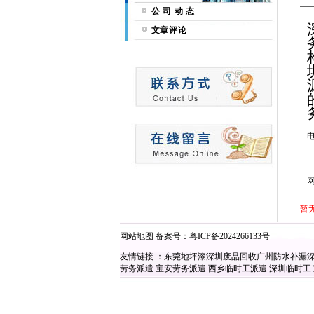
公 司 动 态
文章评论
电
网
暂
网站地图
备案号：
粤ICP备2024266133号
友情链接 ：
东莞地坪漆
深圳废品回收
广州防水补漏
劳务派遣
宝安劳务派遣
西乡临时工派遣
深圳临时工