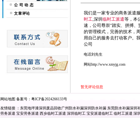
公 司 动 态
我们是一家专业的商务派遣
文章评论
时工
,深圳
临时工
派遣
等，本
速，公司尊崇“踏实、拼搏、
的管理模式，完善的技术，周
用自己的服务去打动客户。
公司
电话刘先生
网站http://www.xmyjg.com
暂无评论信息
网站地图
备案号：
粤ICP备2024266133号
友情链接 ：
东莞地坪漆
深圳废品回收
广州防水补漏
深圳防水补漏
东莞防水补漏
深圳
劳务派遣
宝安劳务派遣
西乡临时工派遣
深圳临时工
宝安派遣临时工
临时工派遣
深