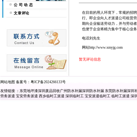
公 司 动 态
在目前的用人环境下，常规的招聘
文章评论
行。即企业向人才派遣公司租赁劳
期向企业输送劳动力，并与劳动者
也便于企业将精力集中于核心业务
电话刘先生
网站http://www.xmyjg.com
暂无评论信息
网站地图
备案号：
粤ICP备2024266133号
友情链接 ：
东莞地坪漆
深圳废品回收
广州防水补漏
深圳防水补漏
东莞防水补漏
深圳
劳务派遣
宝安劳务派遣
西乡临时工派遣
深圳临时工
宝安派遣临时工
临时工派遣
深