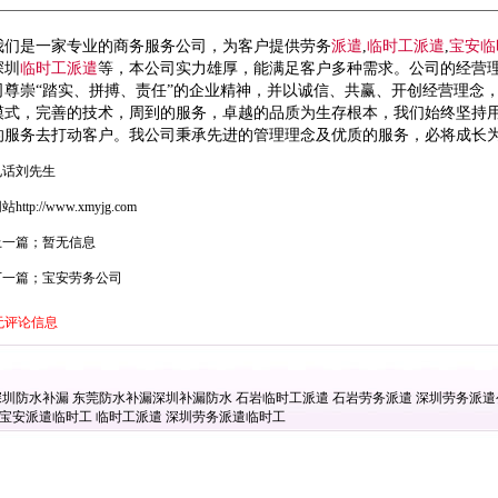
我们是一家专业的商务服务公司，为客户提供劳务
派遣
,
临时工
派遣
,
宝安
临
深圳
临时工
派遣
等，本公司实力雄厚，能满足客户多种需求。公司的经营
司尊崇“踏实、拼搏、责任”的企业精神，并以诚信、共赢、开创经营理念
模式，完善的技术，周到的服务，卓越的品质为生存根本，我们始终坚持用
的服务去打动客户。我公司秉承先进的管理理念及优质的服务，必将成长
电话刘先生
网站
http://www.xmyjg.com
上一篇；暂无信息
下一篇；宝安劳务公司
无评论信息
深圳防水补漏
东莞防水补漏
深圳补漏防水
石岩临时工派遣
石岩劳务派遣
深圳劳务派
宝安派遣临时工
临时工派遣
深圳劳务派遣临时工