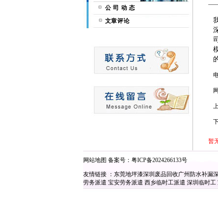
公 司 动 态
文章评论
暂
网站地图
备案号：
粤ICP备2024266133号
友情链接 ：
东莞地坪漆
深圳废品回收
广州防水补漏
劳务派遣
宝安劳务派遣
西乡临时工派遣
深圳临时工