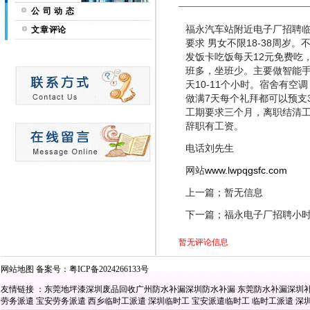
公 司 动 态
福永汽车站附近电子厂招聘临
文章评论
要求 男女不限18-38周
发饭卡吃饭每天12元免费吃
班多，坐班少。主要做智能手
天10-11个小时。宿舍有空调 
做满7天每个礼拜都可以预支
工期要求三个月，离职结清工
辞职有工资。
电话刘先生
网站
www.lwpqgsfc.com
上一篇；暂无信息
下一篇；福永电子厂招聘小
暂无评论信息
网站地图
备案号：
粤ICP备2024266133号
友情链接 ：
东莞地坪漆
深圳废品回收
广州防水补漏
深圳防水补漏
东莞防水补漏
深圳
劳务派遣
宝安劳务派遣
西乡临时工派遣
深圳临时工
宝安派遣临时工
临时工派遣
深