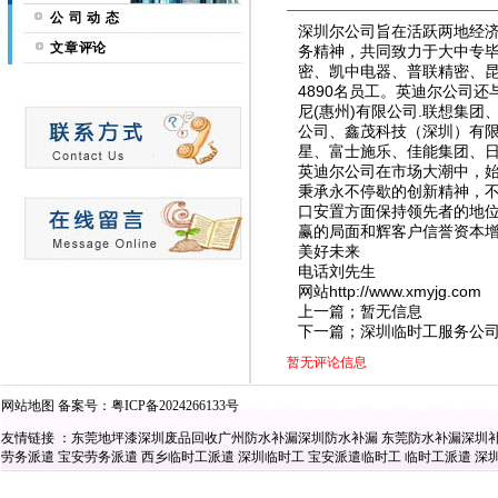
公 司 动 态
深圳尔公司旨在活跃两地经济
文章评论
务精神，共同致力于大中专
密、凯中电器、普联精密、
4890名员工。英迪尔公司
尼(惠州)有限公司.联想集
公司、鑫茂科技（深圳）有
星、富士施乐、佳能集团、
英迪尔公司在市场大潮中，
秉承永不停歇的创新精神，不
口安置方面保持领先者的地
赢的局面和辉客户信誉资本
美好未来
电话刘先生
网站
http://www.xmyjg.com
上一篇；暂无信息
下一篇；深圳临时工服务公
暂无评论信息
网站地图
备案号：
粤ICP备2024266133号
友情链接 ：
东莞地坪漆
深圳废品回收
广州防水补漏
深圳防水补漏
东莞防水补漏
深圳
劳务派遣
宝安劳务派遣
西乡临时工派遣
深圳临时工
宝安派遣临时工
临时工派遣
深