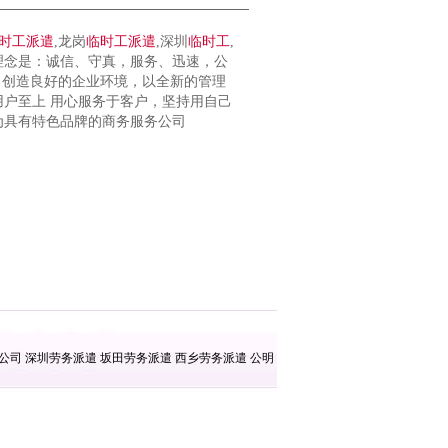
时工
派遣
,龙岗
临时工
派遣
,深圳
临时工
,
理念是：诚信、守真，服务、迅速，公
，创造良好的企业环境，以全新的管理
户至上 用心服务于客户，坚持用自己
为具有特色品牌的商务服务公司
遣公司
深圳劳务派遣
坂田劳务派遣
西乡劳务派遣
公明