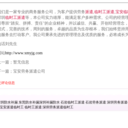
我们是一家专业的商务服务公司，为客户提供劳务
派遣
,
临时工
派遣
,
宝安
临
深圳
临时工
派遣
等，本公司实力雄厚，能满足客户多种需求。公司的经营
司尊崇“踏实、拼搏、责任”的企业精神，并以诚信、共赢、开创经营理念
模式，完善的技术，周到的服务，卓越的品质为生存根本，我们始终坚持用
的服务去打动客户。我公司秉承先进的管理理念及优质的服务，必将成长
电话刘先生
网站
http://www.xmyjg.com
上一篇；暂无信息
下一篇；宝安劳务派遣公司
无评论信息
深圳防水补漏
东莞防水补漏
深圳补漏防水
石岩临时工派遣
石岩劳务派遣
深圳劳务派
宝安派遣临时工
临时工派遣
深圳劳务派遣临时工