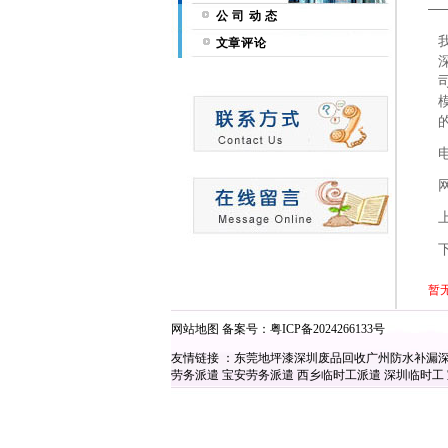
公 司 动 态
文章评论
暂
网站地图
备案号：
粤ICP备2024266133号
友情链接 ：
东莞地坪漆
深圳废品回收
广州防水补漏
劳务派遣
宝安劳务派遣
西乡临时工派遣
深圳临时工